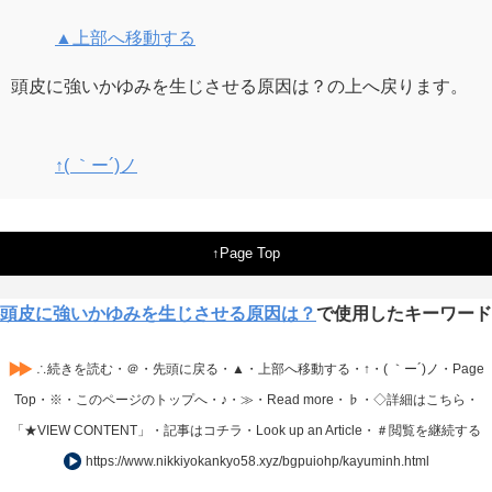
▲上部へ移動する
頭皮に強いかゆみを生じさせる原因は？の上へ戻ります。
↑( ｀ー´)ノ
Page Top
頭皮に強いかゆみを生じさせる原因は？
で使用したキーワード
∴続きを読む・＠・先頭に戻る・▲・上部へ移動する・↑・( ｀ー´)ノ・Page
Top・※・このページのトップへ・♪・≫・Read more・♭・◇詳細はこちら・
「★VIEW CONTENT」・記事はコチラ・Look up an Article・＃閲覧を継続する
https://www.nikkiyokankyo58.xyz/bgpuiohp/kayuminh.html