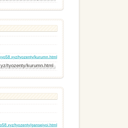
nkyo58.xyz/tyozenty/kurumn.html
xyz/tyozenty/kurumn.html
o58.xyz/tyozenty/ganseiyoi.html