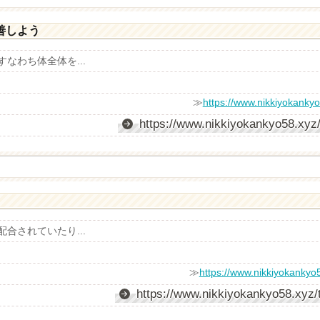
善しよう
なわち体全体を...
≫
https://www.nikkiyokankyo
https://www.nikkiyokankyo58.xyz/
合されていたり...
≫
https://www.nikkiyokankyo5
https://www.nikkiyokankyo58.xyz/t