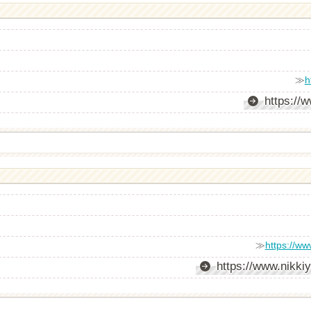
≫
h
https://
≫
https://ww
https://www.nikki