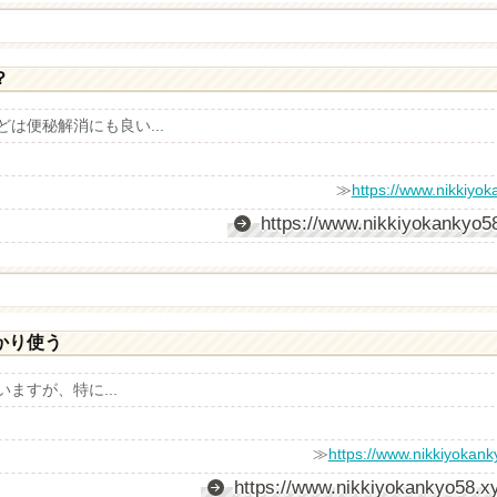
？
は便秘解消にも良い...
≫
https://www.nikkiyok
https://www.nikkiyokankyo58
かり使う
ますが、特に...
≫
https://www.nikkiyokank
https://www.nikkiyokankyo58.xy