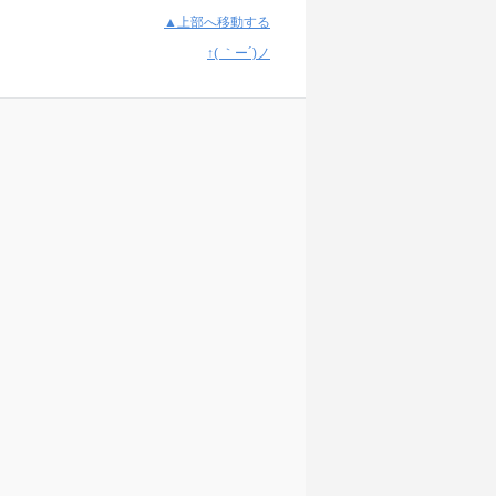
▲上部へ移動する
↑( ｀ー´)ノ