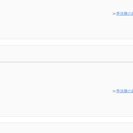
≫
準決勝の
≫
準決勝の