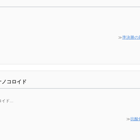
≫
準決勝の
ナノコロイド
ド...
≫
抗酸