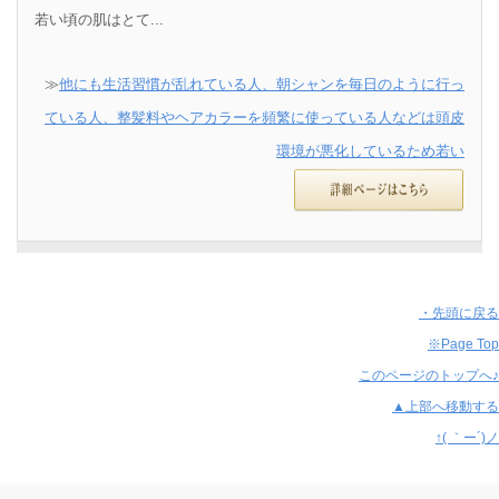
若い頃の肌はとて...
≫
他にも生活習慣が乱れている人、朝シャンを毎日のように行っ
ている人、整髪料やヘアカラーを頻繁に使っている人などは頭皮
環境が悪化しているため若い
・先頭に戻る
※Page Top
このページのトップへ♪
▲上部へ移動する
↑( ｀ー´)ノ