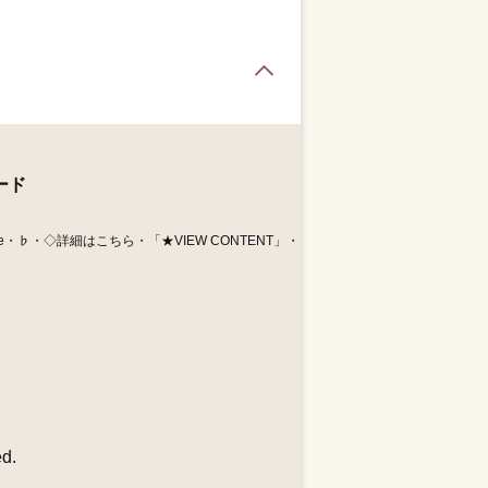
Page Top
ード
e・♭・◇詳細はこちら・「★VIEW CONTENT」・
d.