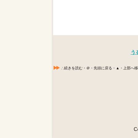
う
∴続きを読む・＠・先頭に戻る・▲・上部へ移動する
C