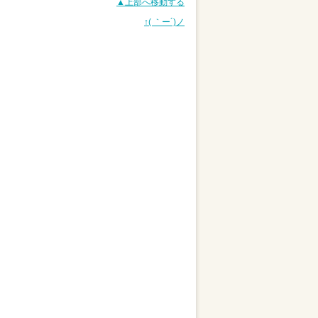
▲上部へ移動する
↑( ｀ー´)ノ