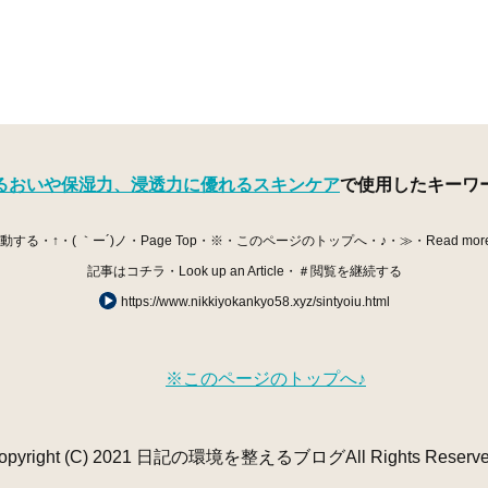
るおいや保湿力、浸透力に優れるスキンケア
で使用したキーワ
・↑・( ｀ー´)ノ・Page Top・※・このページのトップへ・♪・≫・Read mor
記事はコチラ・Look up an Article・＃閲覧を継続する
https://www.nikkiyokankyo58.xyz/sintyoiu.html
※このページのトップへ♪
opyright (C) 2021 日記の環境を整えるブログAll Rights Reserve