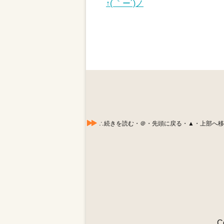
↑( ｀ー´)ノ
∴続きを読む・＠・先頭に戻る・▲・上部へ移動する
C