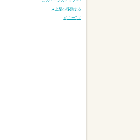
このページのトップへ♪
▲上部へ移動する
↑( ｀ー´)ノ