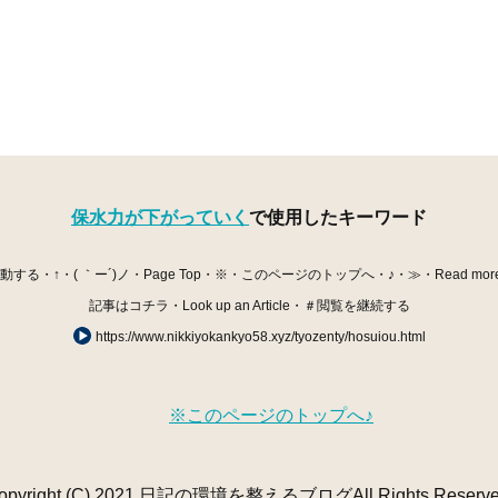
保水力が下がっていく
で使用したキーワード
・↑・( ｀ー´)ノ・Page Top・※・このページのトップへ・♪・≫・Read mor
記事はコチラ・Look up an Article・＃閲覧を継続する
https://www.nikkiyokankyo58.xyz/tyozenty/hosuiou.html
※このページのトップへ♪
opyright (C) 2021 日記の環境を整えるブログAll Rights Reserve