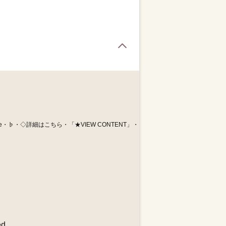
Page Top
e・♭・◇詳細はこちら・「★VIEW CONTENT」・
d.